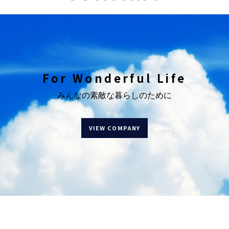
商品案内
2026年4月の新商品のご案内（ギフト商品9商品）
2026/02/16
会社概要
本社事務所移転のご案内
For Wonderful Life
2026/01/05
商品案内
みんなの素敵な暮らしのために
2026年1月の新商品のご案内（ギフト商品4商品）
2025/12/12
VIEW COMPANY
その他
【重要】当社を装った偽装サイトに関する注意喚起
2025/11/18
会社概要
SmartDC開設
2025/08/04
商品案内
2025年8月の新商品のご案内（ギフト商品1商品）