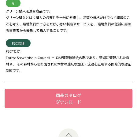
G
グリーン購入法適合商品です。
グリーン購入とは：購入の必要性を十分に考慮し、品質や価格だけでなく環境のこ
とを考え、環境負荷ができるだけ小さい製品やサービスを、 環境負荷の低減に努め
る事業者から優先して購入することです。
FSC認証
FSC®とは
Forest Stewardship Council ＝ 森林管理協議会の略であり、適切に管理された森
林や、 その森林から切り出された木材の適切な加工・流通を証明する国際的な認証
制度です。
商品カタログ
ダウンロード