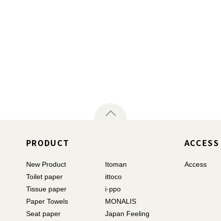
PRODUCT
ACCESS
New Product
Itoman
Access
Toilet paper
ittoco
Tissue paper
i·ppo
Paper Towels
MONALIS
Seat paper
Japan Feeling