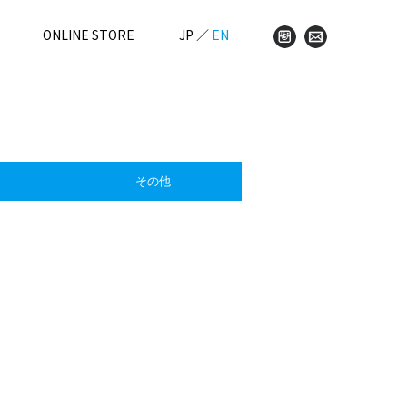
ONLINE STORE
JP
／
EN
その他