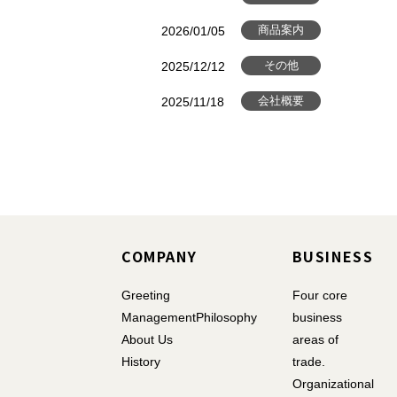
2026/01/05
商品案内
2025/12/12
その他
2025/11/18
会社概要
COMPANY
BUSINESS
Greeting
Four core
ManagementPhilosophy
business
About Us
areas of
History
trade.
Organizational